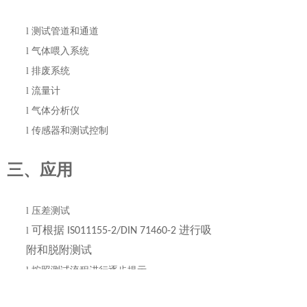
l
测试管道和通道
l
气体喂入系统
l
排废系统
l
流量计
l
气体分析仪
l
传感器和测试控制
三、应用
l
压差测试
可根据
进行吸
l
IS011155-2/DIN 71460-2
附和脱附测试
l
按照测试流程进行逐步提示
l
模块化系统